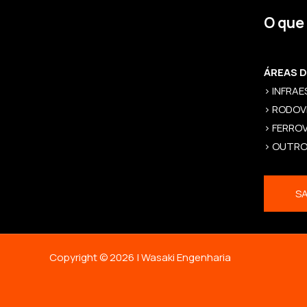
O que
ÁREAS 
> INFRA
> RODOV
> FERROV
> OUTR
SA
Copyright © 2026 | Wasaki Engenharia