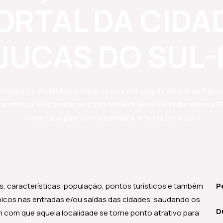
ORTAL DA CIDA
IJUCAS DO SUL-
strução e implantação de portal na entrada da cidade de Tijuca
 ao monumento estar alocado na faixa de domínio da rodovia BR-
solicitada pela concessionária Arteris Litoral Sul.
, características, população, pontos turísticos e também
P
típicos nas entradas e/ou saídas das cidades, saudando os
D
 com que aquela localidade se torne ponto atrativo para