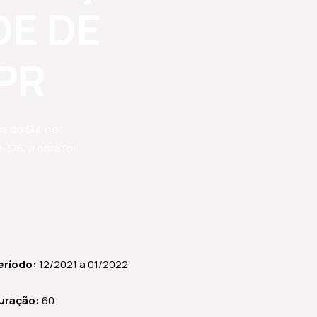
DE DE
PR
s do Sul, no
376, a obra foi
eríodo:
12/2021 a 01/2022
uração:
60