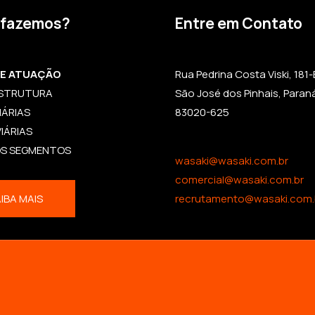
 fazemos?
Entre em Contato
DE ATUAÇÃO
Rua Pedrina Costa Viski, 181-B,
ESTRUTURA
São José dos Pinhais, Paran
IÁRIAS
83020-625
IÁRIAS
OS SEGMENTOS
wasaki@wasaki.com.br
comercial@wasaki.com.br
IBA MAIS
recrutamento@wasaki.com.