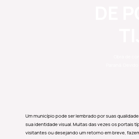
DE P
T
Obra de con
Paraná. Devido
Um município pode ser lembrado por suas qualidades
sua identidade visual. Muitas das vezes os portais 
visitantes ou desejando um retorno em breve, fazem