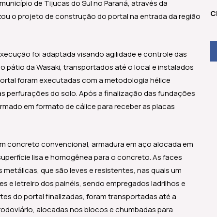
unicípio de Tijucas do Sul no Paraná, através da
C
lizou o projeto de construção do portal na entrada da região
 execução foi adaptada visando agilidade e controle das
o pátio da Wasaki, transportados até o local e instalados
portal foram executadas com a metodologia hélice
s perfurações do solo. Após a finalização das fundações
rmado em formato de cálice para receber as placas
a em concreto convencional, armadura em aço alocada em
uperfície lisa e homogênea para o concreto. As faces
metálicas, que são leves e resistentes, nas quais um
ões e letreiro dos painéis, sendo empregados ladrilhos e
tes do portal finalizadas, foram transportadas até a
 rodoviário, alocadas nos blocos e chumbadas para