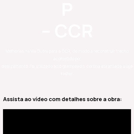
P
– CCR
Melhorias na Via Dutra para a CCR, de modo a reconstruir trecho
acometido por
deslizamento. Foi utilizado solo grampeado, cortina atirantada e laje
radier.
Assista ao vídeo com detalhes sobre a obra: