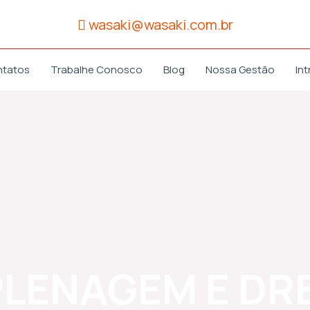
wasaki@wasaki.com.br
ntatos
Trabalhe Conosco
Blog
Nossa Gestão
Int
LENAGEM E D