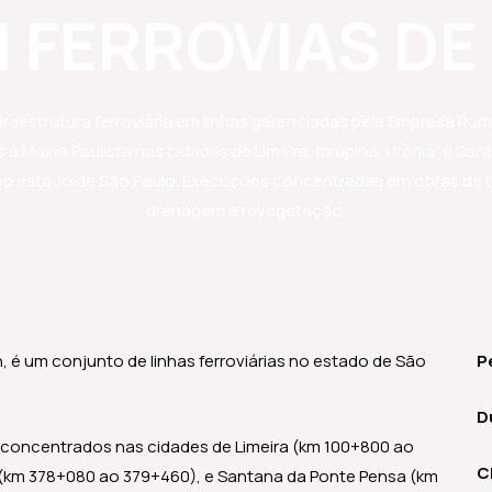
 FERROVIAS DE
fraestrutura ferroviária em linhas gerenciadas pela Empresa Rum
à Malha Paulista nas cidades de Limeira, Itirapina, Urânia, e Sa
no estado de São Paulo. Execuções concentradas em obras de 
drenagem e revegetação.
 é um conjunto de linhas ferroviárias no estado de São
P
D
 concentrados nas cidades de Limeira (km 100+800 ao
C
a (km 378+080 ao 379+460), e Santana da Ponte Pensa (km