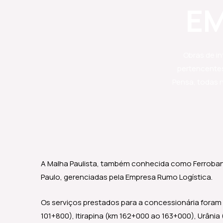
EM
Obras de in
pertencentes 
Pensa, todas 
A Malha Paulista, também conhecida como Ferroban,
Paulo, gerenciadas pela Empresa Rumo Logística.
Os serviços prestados para a concessionária foram
101+800), Itirapina (km 162+000 ao 163+000), Urâni