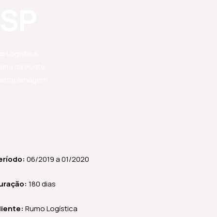
 SP
o Logística,
ntana da Ponte
terraplenagem,
eríodo:
06/2019 a 01/2020
uração:
180 dias
liente:
Rumo Logística