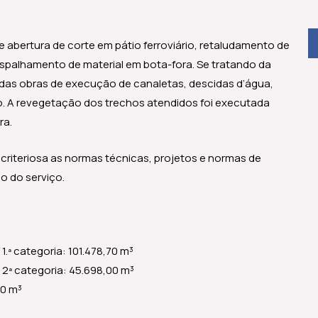
 abertura de corte em pátio ferroviário, retaludamento de
, espalhamento de material em bota-fora. Se tratando da
das obras de execução de canaletas, descidas d’água,
do. A revegetação dos trechos atendidos foi executada
ra.
criteriosa as normas técnicas, projetos e normas de
o do serviço.
.ª categoria: 101.478,70 m³
 2ª categoria: 45.698,00 m³
70 m³