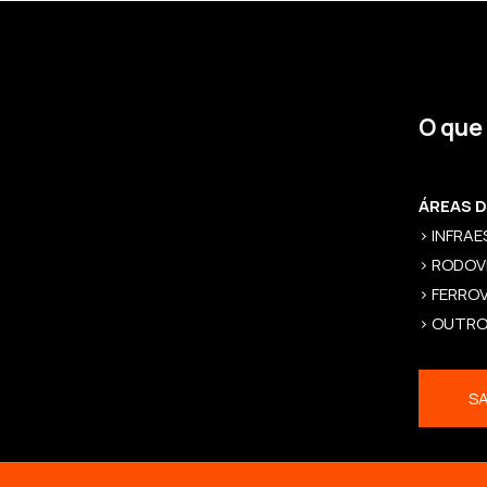
O que
ÁREAS 
> INFRA
> RODOV
> FERROV
> OUTR
SA