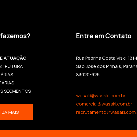
 fazemos?
Entre em Contato
DE ATUAÇÃO
Rua Pedrina Costa Viski, 181-B,
ESTRUTURA
São José dos Pinhais, Paran
IÁRIAS
83020-625
IÁRIAS
OS SEGMENTOS
wasaki@wasaki.com.br
comercial@wasaki.com.br
IBA MAIS
recrutamento@wasaki.com.