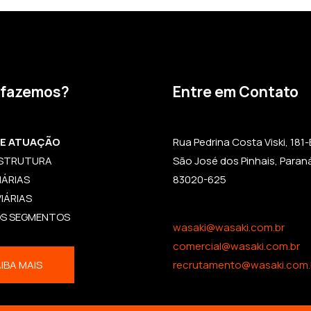
 fazemos?
Entre em Contato
DE ATUAÇÃO
Rua Pedrina Costa Viski, 181-B,
ESTRUTURA
São José dos Pinhais, Paran
IÁRIAS
83020-625
IÁRIAS
OS SEGMENTOS
wasaki@wasaki.com.br
comercial@wasaki.com.br
IBA MAIS
recrutamento@wasaki.com.