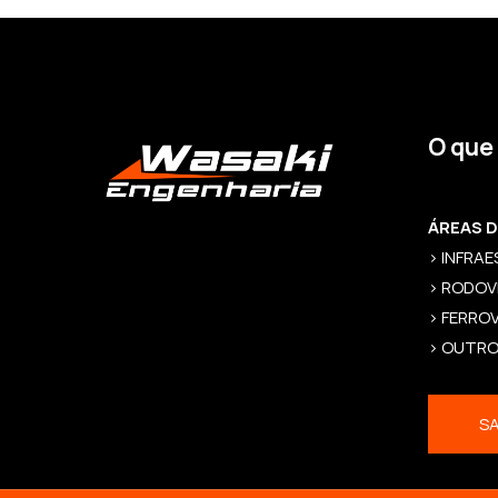
O que
ÁREAS 
> INFRA
> RODOV
> FERROV
> OUTR
SA