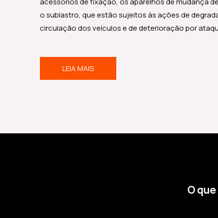
acessórios de fixação, os aparelhos de mudança de 
o sublastro, que estão sujeitos às ações de degra
circulação dos veículos e de deterioração por ataq
LEIA MAIS
O que