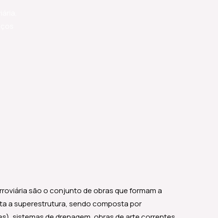
iária,
iços
ferroviária são o conjunto de obras que formam a
rta a superestrutura, sendo composta por
es), sistemas de drenagem, obras de arte correntes