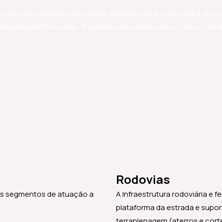
ões para obras de engenharia, Infraestrutura rodoviária e ferrov
erestrutura Ferroviária, Superestrutura Rodoviária e Outros Serv
Rodovias
 os segmentos de atuação a
A Infraestrutura rodoviária e 
plataforma da estrada e supo
terraplenagem (aterros e cort