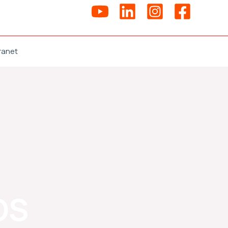
ranet
OS