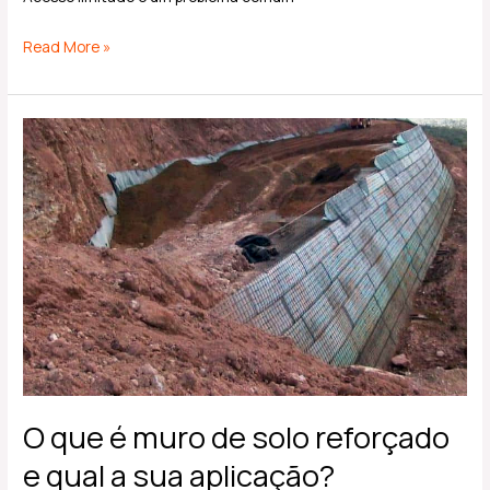
Read More »
O
que
é
muro
de
solo
reforçado
e
qual
a
sua
O que é muro de solo reforçado
aplicação?
e qual a sua aplicação?