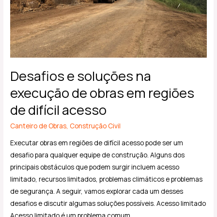
de
obras
em
regiões
de
difícil
Desafios e soluções na
acesso
execução de obras em regiões
de difícil acesso
Canteiro de Obras
,
Construção Civil
Executar obras em regiões de difícil acesso pode ser um
desafio para qualquer equipe de construção. Alguns dos
principais obstáculos que podem surgir incluem acesso
limitado, recursos limitados, problemas climáticos e problemas
de segurança. A seguir, vamos explorar cada um desses
desafios e discutir algumas soluções possíveis. Acesso limitado
Acesso limitado é um problema comum