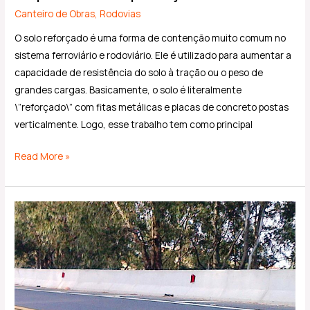
Canteiro de Obras
,
Rodovias
O solo reforçado é uma forma de contenção muito comum no
sistema ferroviário e rodoviário. Ele é utilizado para aumentar a
capacidade de resistência do solo à tração ou o peso de
grandes cargas. Basicamente, o solo é literalmente
\”reforçado\” com fitas metálicas e placas de concreto postas
verticalmente. Logo, esse trabalho tem como principal
Read More »
Barreira
de
concreto
ou
metálica
nas