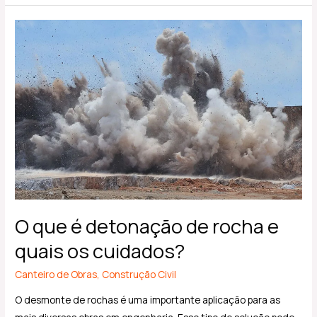
O
que
é
detonação
de
rocha
e
quais
os
cuidados?
O que é detonação de rocha e
quais os cuidados?
Canteiro de Obras
,
Construção Civil
O desmonte de rochas é uma importante aplicação para as