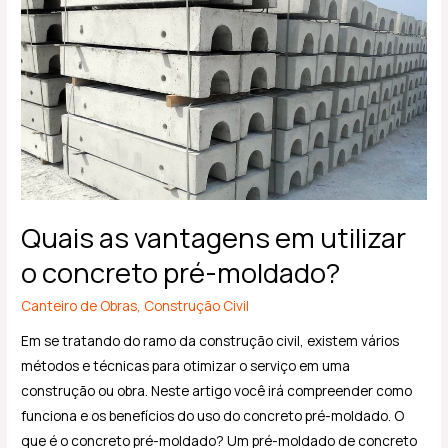
vantagens
em
utilizar
o
concreto
pré-
moldado?
Quais as vantagens em utilizar
o concreto pré-moldado?
Canteiro de Obras
,
Construção Civil
Em se tratando do ramo da construção civil, existem vários
métodos e técnicas para otimizar o serviço em uma
construção ou obra. Neste artigo você irá compreender como
funciona e os benefícios do uso do concreto pré-moldado. O
que é o concreto pré-moldado? Um pré-moldado de concreto