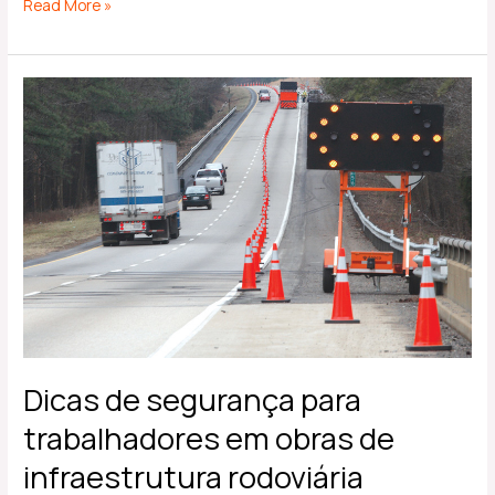
Read More »
Dicas
de
segurança
para
trabalhadores
em
obras
de
infraestrutura
rodoviária
Dicas de segurança para
trabalhadores em obras de
infraestrutura rodoviária