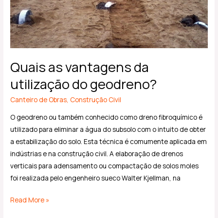
geodreno?
Quais as vantagens da
utilização do geodreno?
Canteiro de Obras
,
Construção Civil
O geodreno ou também conhecido como dreno fibroquímico é
utilizado para eliminar a água do subsolo com o intuito de obter
a estabilização do solo. Esta técnica é comumente aplicada em
indústrias e na construção civil. A elaboração de drenos
verticais para adensamento ou compactação de solos moles
foi realizada pelo engenheiro sueco Walter Kjellman, na
Read More »