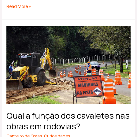
Read More »
Qual
a
função
dos
cavaletes
nas
obras
em
rodovias?
Qual a função dos cavaletes nas
obras em rodovias?
Canteiro de Obras
,
Curiosidades