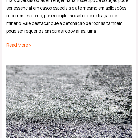
mais diversas obras em engenharia. Esse tipo de solução pode
ser essencial em casos especiais e até mesmo em aplicações
recorrentes como, por exemplo, no setor de extração de
minério. Vale destacar que a detonação de rochas também
pode ser requerida em obras rodoviárias, uma
Read More »
Pavimento
de
concreto
ou
asfalto:
qual
a
melhor
opção?