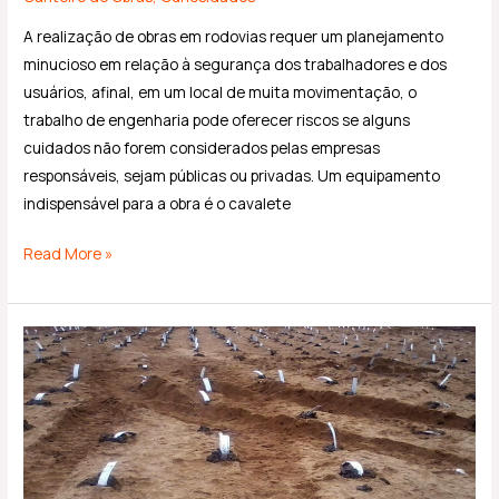
A realização de obras em rodovias requer um planejamento
minucioso em relação à segurança dos trabalhadores e dos
usuários, afinal, em um local de muita movimentação, o
trabalho de engenharia pode oferecer riscos se alguns
cuidados não forem considerados pelas empresas
responsáveis, sejam públicas ou privadas. Um equipamento
indispensável para a obra é o cavalete
Read More »
Quais
as
vantagens
da
utilização
do