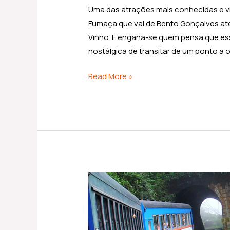
Uma das atrações mais conhecidas e vi
Fumaça que vai de Bento Gonçalves até
Vinho. E engana-se quem pensa que ess
nostálgica de transitar de um ponto a o
Read More »
Viagem
de
trem:
de