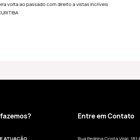
a volta ao passado com direito a vistas incríveis
CURITIBA
 fazemos?
Entre em Contato
DE ATUAÇÃO
Rua Pedrina Costa Viski, 181-B,