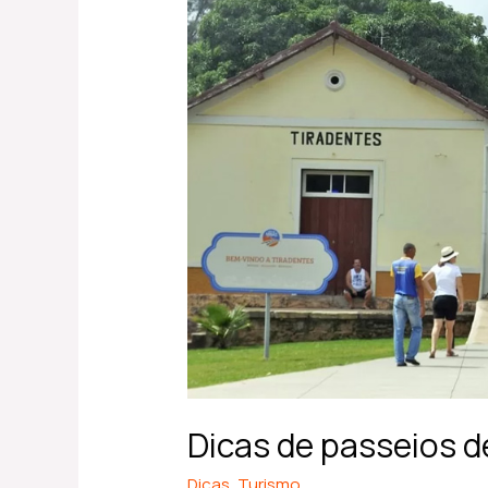
de
passeios
de
trem
em
Minas
Gerais
Dicas de passeios d
Dicas
,
Turismo