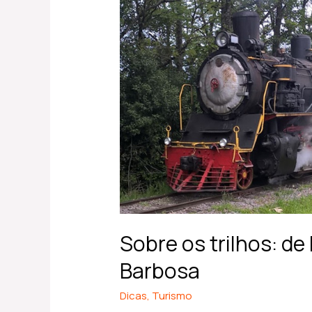
de
Bento
Gonçalves
a
Carlos
Barbosa
Sobre os trilhos: d
Barbosa
Dicas
,
Turismo