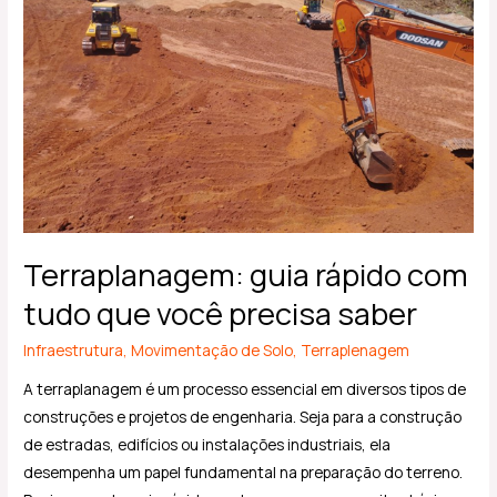
tudo
que
você
precisa
saber
Terraplanagem: guia rápido com
tudo que você precisa saber
Infraestrutura
,
Movimentação de Solo
,
Terraplenagem
A terraplanagem é um processo essencial em diversos tipos de
construções e projetos de engenharia. Seja para a construção
de estradas, edifícios ou instalações industriais, ela
desempenha um papel fundamental na preparação do terreno.