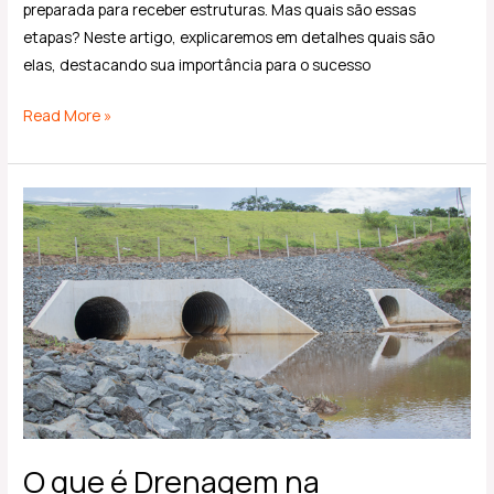
preparada para receber estruturas. Mas quais são essas
etapas? Neste artigo, explicaremos em detalhes quais são
elas, destacando sua importância para o sucesso
Read More »
O
que
é
Drenagem
na
construção
civil?
O que é Drenagem na