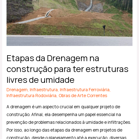
livres
de
umidade
Etapas da Drenagem na
construção para ter estruturas
livres de umidade
Drenagem
,
Infraestrutura
,
Infraestrutura Ferroviária
,
Infraestrutura Rodoviária
,
Obras de Arte Correntes
A drenagem é um aspecto crucial em qualquer projeto de
construção. Afinal, ela desempenha um papel essencial na
prevenção de problemas relacionados à umidade e infiltrações.
Por isso, ao longo das etapas da drenagem em projetos de
construção, desde o planejamento até a execução, diversas