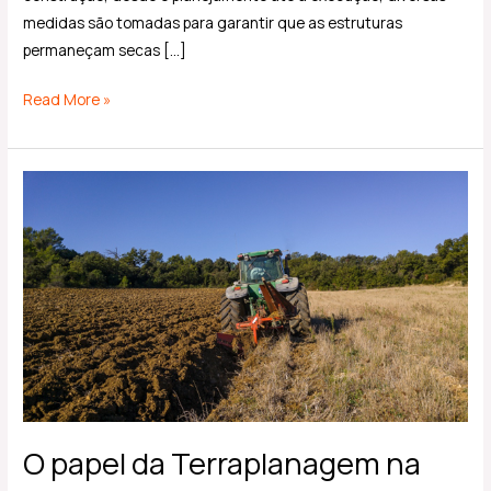
medidas são tomadas para garantir que as estruturas
permaneçam secas […]
Read More »
O
papel
da
Terraplanagem
na
Agricultura
O papel da Terraplanagem na