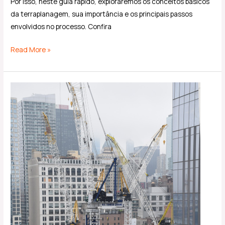
Por isso, neste guia rápido, exploraremos os conceitos básicos
da terraplanagem, sua importância e os principais passos
envolvidos no processo. Confira
Read More »
Conheça
os
tipos
de
obras
na
construção
civil