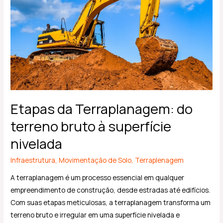
terreno
bruto
à
superfície
nivelada
Etapas da Terraplanagem: do
terreno bruto à superfície
nivelada
Infraestrutura
,
Movimentação de Solo
,
Terraplenagem
A terraplanagem é um processo essencial em qualquer
empreendimento de construção, desde estradas até edifícios.
Com suas etapas meticulosas, a terraplanagem transforma um
terreno bruto e irregular em uma superfície nivelada e