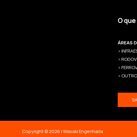
O que
ÁREAS 
> INFRA
> RODOV
> FERROV
> OUTR
SA
Copyright © 2026 | Wasaki Engenharia