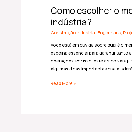
escolher
Como escolher o mel
o
melhor
indústria?
tipo
Construção Industrial
,
Engenharia
,
Pro
de
piso
Você está em dúvida sobre qual é o mel
para
escolha essencial para garantir tanto a
a
operações. Por isso, este artigo vai a
indústria?
algumas dicas importantes que ajudarã
Read More »