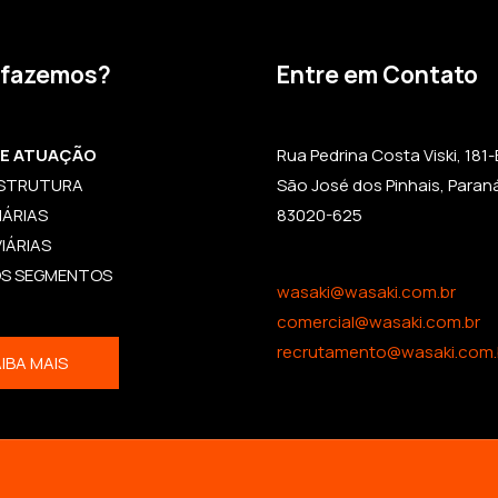
 fazemos?
Entre em Contato
DE ATUAÇÃO
Rua Pedrina Costa Viski, 181-B,
ESTRUTURA
São José dos Pinhais, Paran
IÁRIAS
83020-625
IÁRIAS
OS SEGMENTOS
wasaki@wasaki.com.br
comercial@wasaki.com.br
recrutamento@wasaki.com.
IBA MAIS