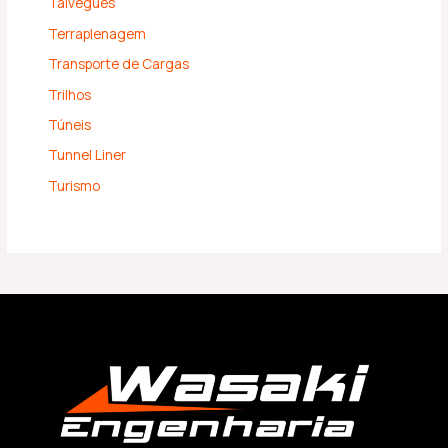
Talvegues
Terraplenagem
Transporte de Cargas
Trilhos
Túneis
Tunnel Liner
Turismo