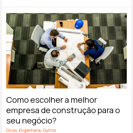
Como
escolher
a
melhor
empresa
de
construção
para
o
seu
negócio?
Como escolher a melhor
empresa de construção para o
seu negócio?
Dicas
,
Engenharia
,
Outros