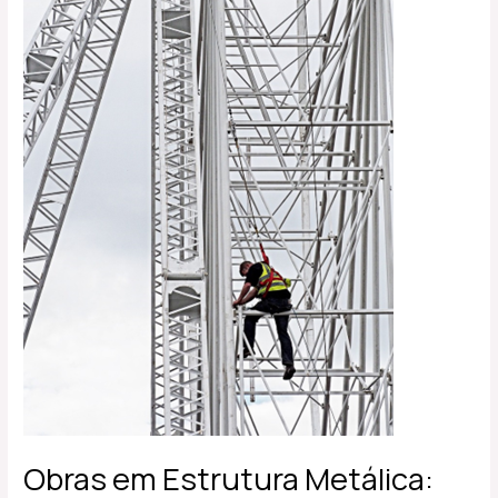
Conheça
as
vantagens
dessa
técnica
construtiva
Obras em Estrutura Metálica: