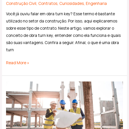
Construção Civil
,
Contratos
,
Curiosidades
,
Engenharia
Você já ouviu falar em obra turn key? Esse termo é bastante
utilizado no setor da construção. Por isso, aqui explicaremos
sobre esse tipo de contrato. Neste artigo, vamos explorar o
conceito de obra turn key, entender como ela funciona e quais
são suas vantagens. Confira a seguir. Afinal, o que é uma obra
turn
Read More »
Qual
é
o
papel
do
engenheiro
civil