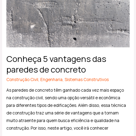
das
paredes
de
concreto
Conheça 5 vantagens das
paredes de concreto
Construção Civil
,
Engenharia
,
Sistemas Construtivos
As paredes de concreto têm ganhado cada vez mais espaço
na construção civil, sendo uma opção versátil e econômica
para diferentes tipos de edificações. Além disso, essa técnica
de construção traz uma série de vantagens que a tornam
muito atraente para quem busca eficiência e qualidade na
construção. Por isso, neste artigo, você irá conhecer