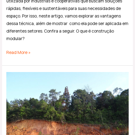
utilizada por indústrias e cooperativas que buscam soluções
rápidas, flexíveis e sustentáveis para suas necessidades de
espaço. Por isso, neste artigo, vamos explorar as vantagens
dessa técnica, além de mostrar como ela pode ser aplicada em
diferentes setores. Confira a seguir. O que é construção
modular?
Read More »
5
tecnologias
a
favor
da
prevenção
de
deslizamentos