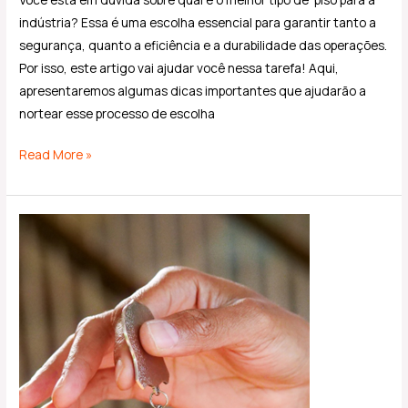
indústria? Essa é uma escolha essencial para garantir tanto a
segurança, quanto a eficiência e a durabilidade das operações.
Por isso, este artigo vai ajudar você nessa tarefa! Aqui,
apresentaremos algumas dicas importantes que ajudarão a
nortear esse processo de escolha
Read More »
Obra
turn
key:
entenda
o
que
é
esse
tipo