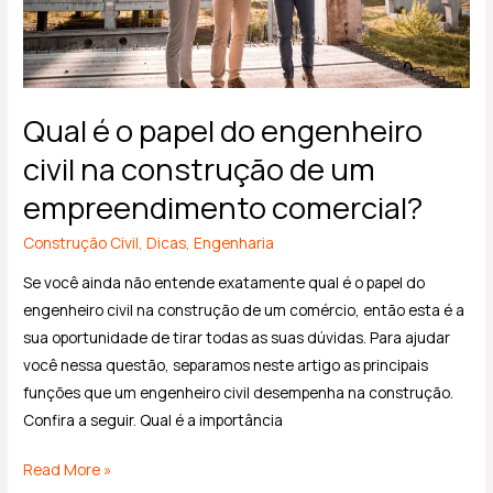
na
construção
de
um
Qual é o papel do engenheiro
empreendimento
civil na construção de um
comercial?
empreendimento comercial?
Construção Civil
,
Dicas
,
Engenharia
Se você ainda não entende exatamente qual é o papel do
engenheiro civil na construção de um comércio, então esta é a
sua oportunidade de tirar todas as suas dúvidas. Para ajudar
você nessa questão, separamos neste artigo as principais
funções que um engenheiro civil desempenha na construção.
Confira a seguir. Qual é a importância
Read More »