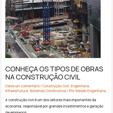
CONHEÇA OS TIPOS DE OBRAS
NA CONSTRUÇÃO CIVIL
Deixe um comentário
/
Construção Civil
,
Engenharia
,
Infraestrutura
,
Sistemas Construtivos
/ Por
Wasaki Engenharia
A construção civil é um dos setores mais importantes da
economia, responsável por grandes investimentos e geração
de empregos.