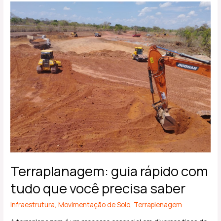
Terraplanagem:
guia
rápido
com
tudo
que
você
precisa
saber
Terraplanagem: guia rápido com
tudo que você precisa saber
Infraestrutura
,
Movimentação de Solo
,
Terraplenagem