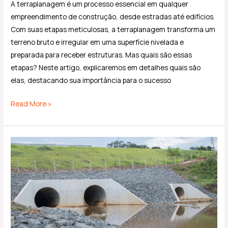
A terraplanagem é um processo essencial em qualquer
empreendimento de construção, desde estradas até edifícios.
Com suas etapas meticulosas, a terraplanagem transforma um
terreno bruto e irregular em uma superfície nivelada e
preparada para receber estruturas. Mas quais são essas
etapas? Neste artigo, explicaremos em detalhes quais são
elas, destacando sua importância para o sucesso
Read More »
O
que
é
Drenagem
na
construção
civil?