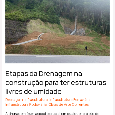
construção
para
ter
estruturas
livres
de
umidade
Etapas da Drenagem na
construção para ter estruturas
livres de umidade
Drenagem
,
Infraestrutura
,
Infraestrutura Ferroviária
,
Infraestrutura Rodoviária
,
Obras de Arte Correntes
A drenagem é um aspecto crucial em qualquer projeto de