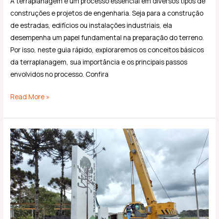
A terraplanagem é um processo essencial em diversos tipos de
construções e projetos de engenharia. Seja para a construção
de estradas, edifícios ou instalações industriais, ela
desempenha um papel fundamental na preparação do terreno.
Por isso, neste guia rápido, exploraremos os conceitos básicos
da terraplanagem, sua importância e os principais passos
envolvidos no processo. Confira
Read More »
Projeto
de
construção
pré-
fabricada:
prós
e