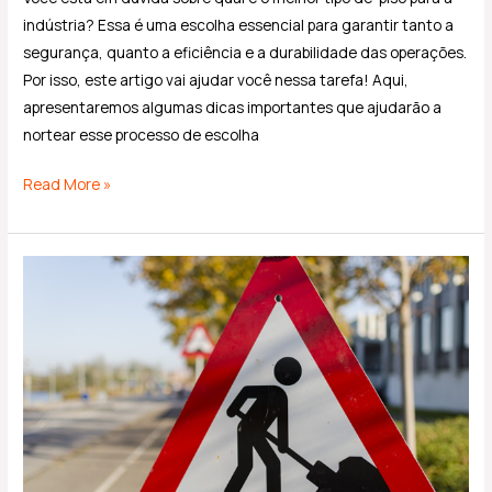
indústria? Essa é uma escolha essencial para garantir tanto a
segurança, quanto a eficiência e a durabilidade das operações.
Por isso, este artigo vai ajudar você nessa tarefa! Aqui,
apresentaremos algumas dicas importantes que ajudarão a
nortear esse processo de escolha
Read More »
Riscos
em
projetos
de
construção:
quais
são
e
como