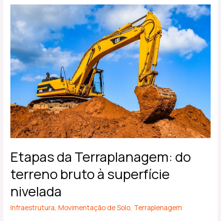
Etapas
da
Terraplanagem:
do
terreno
bruto
à
superfície
nivelada
Etapas da Terraplanagem: do
terreno bruto à superfície
nivelada
Infraestrutura
,
Movimentação de Solo
,
Terraplenagem