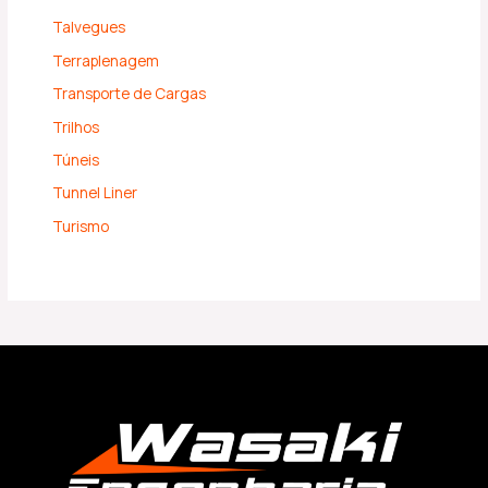
Talvegues
Terraplenagem
Transporte de Cargas
Trilhos
Túneis
Tunnel Liner
Turismo