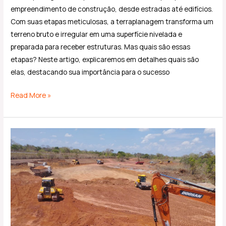
empreendimento de construção, desde estradas até edifícios.
Com suas etapas meticulosas, a terraplanagem transforma um
terreno bruto e irregular em uma superfície nivelada e
preparada para receber estruturas. Mas quais são essas
etapas? Neste artigo, explicaremos em detalhes quais são
elas, destacando sua importância para o sucesso
Read More »
Terraplanagem:
guia
rápido
com
tudo
que
você
precisa