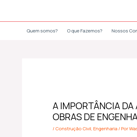
Ir
Post
para
navigation
o
conteúdo
Quem somos?
O que Fazemos?
Nossos Co
A IMPORTÂNCIA DA
OBRAS DE ENGENHA
/
Construção Civil
,
Engenharia
/ Por
Was