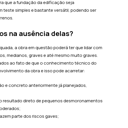
a que a fundação da edificação seja
m teste simples e bastante versátil, podendo ser
rrenos.
cos na ausência delas?
uada, a obra em questão poderá ter que lidar com
dos, medianos, graves e até mesmo muito graves.
nados ao fato de que o conhecimento técnico do
nvolvimento da obra e isso pode acarretar:
 e concreto anteriormente já planejados,
;
o resultado direto de pequenos desmoronamentos
moderados;
 fazem parte dos riscos gaves;