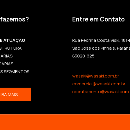
 fazemos?
Entre em Contato
DE ATUAÇÃO
Rua Pedrina Costa Viski, 181-B,
ESTRUTURA
São José dos Pinhais, Paran
IÁRIAS
83020-625
IÁRIAS
OS SEGMENTOS
wasaki@wasaki.com.br
comercial@wasaki.com.br
recrutamento@wasaki.com.
IBA MAIS