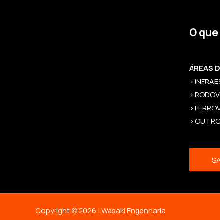
O que
ÁREAS 
> INFRA
> RODOV
> FERROV
> OUTR
SA
Copyright © 2026 | Wasaki Engenharia