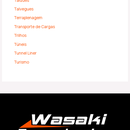
Taludes
Talvegues
Terraplenagem
Transporte de Cargas
Trilhos
Túneis
Tunnel Liner
Turismo