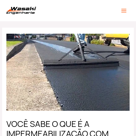
Ir
Post
MAIN
para
navigation
MEN
o
conteúdo
VOCÊ SABE O QUE É A
IMPERMEABILIZAÇÃO COM