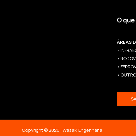
O que
ÁREAS 
> INFRA
> RODOV
> FERROV
> OUTR
SA
Copyright © 2026 | Wasaki Engenharia