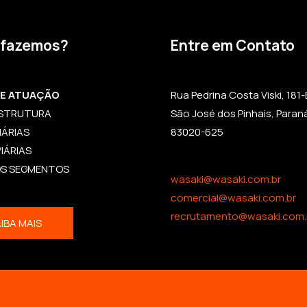
 fazemos?
Entre em Contato
DE ATUAÇÃO
Rua Pedrina Costa Viski, 181-B,
ESTRUTURA
São José dos Pinhais, Paran
IÁRIAS
83020-625
IÁRIAS
OS SEGMENTOS
wasaki@wasaki.com.br
comercial@wasaki.com.br
recrutamento@wasaki.com.
IBA MAIS