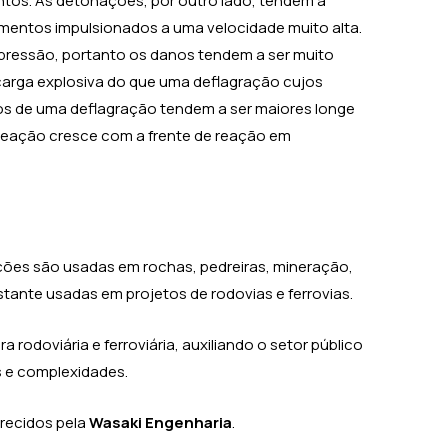
tos. As detonações, por outro lado, tendem a
gmentos impulsionados a uma velocidade muito alta.
 pressão, portanto os danos tendem a ser muito
carga explosiva do que uma deflagração cujos
os de uma deflagração tendem a ser maiores longe
e reação cresce com a frente de reação em
ações são usadas em rochas, pedreiras, mineração,
tante usadas em projetos de rodovias e ferrovias.
a rodoviária e ferroviária, auxiliando o setor público
s e complexidades.
recidos pela
Wasaki Engenharia
.