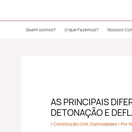
Ir
Post
para
navigation
o
conteúdo
Quem somos?
O que Fazemos?
Nossos Co
AS PRINCIPAIS DIF
DETONAÇÃO E DEF
/
Construção Civil
,
Curiosidades
/ Por
W