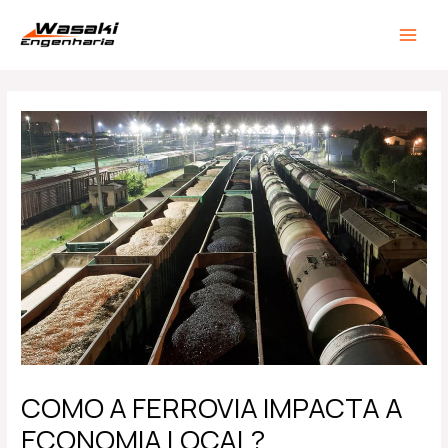
Ir
Post
MAIN
para
navigation
MEN
o
conteúdo
COMO A FERROVIA IMPACTA A
ECONOMIA LOCAL?