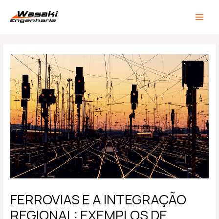
Ir
Post
MAIN
para
navigation
MEN
o
conteúdo
FERROVIAS E A INTEGRAÇÃO
REGIONAL: EXEMPLOS DE