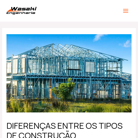
Ir
Post
MAIN
para
navigation
MEN
o
conteúdo
DIFERENÇAS ENTRE OS TIPOS
DE CONSTRUÇÃO