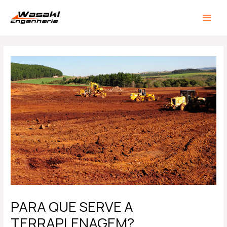
Ir
Post
MAIN
para
navigation
MEN
o
conteúdo
PARA QUE SERVE A
TERRAPLENAGEM?