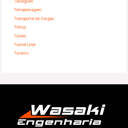
Talvegues
Terraplenagem
Transporte de Cargas
Trilhos
Túneis
Tunnel Liner
Turismo