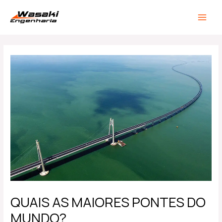
Ir
Post
MAIN
para
navigation
MEN
o
conteúdo
QUAIS AS MAIORES PONTES DO
MUNDO?