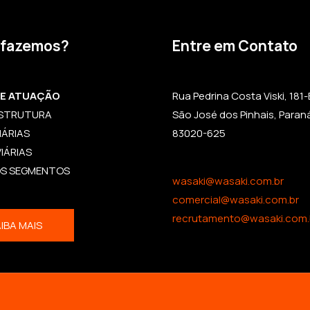
 fazemos?
Entre em Contato
DE ATUAÇÃO
Rua Pedrina Costa Viski, 181-B,
ESTRUTURA
São José dos Pinhais, Paran
IÁRIAS
83020-625
IÁRIAS
OS SEGMENTOS
wasaki@wasaki.com.br
comercial@wasaki.com.br
recrutamento@wasaki.com.
IBA MAIS