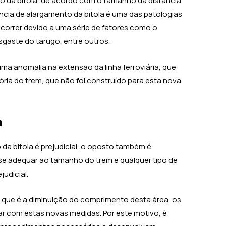
o da bitola, de acordo com o tamanho da distância
ência de alargamento da bitola é uma das patologias
correr devido a uma série de fatores como o
sgaste do tarugo, entre outros.
ma anomalia na extensão da linha ferroviária, que
tória do trem, que não foi construído para esta nova
a
a bitola é prejudicial, o oposto também é
a se adequar ao tamanho do trem e qualquer tipo de
udicial.
 que é a diminuição do comprimento desta área, os
r com estas novas medidas. Por este motivo, é