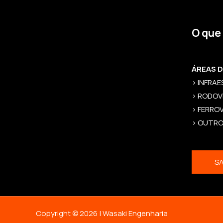
O que
ÁREAS 
> INFRA
> RODOV
> FERROV
> OUTR
SA
Copyright © 2026 | Wasaki Engenharia