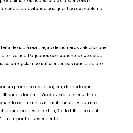
s procedimentos necessários e desenvolvam
defeituosas, evitando qualquer tipo de problema
 feita devido à realização de inúmeros cálculos que
trica e nivelada. Pequenos componentes que estão
a seja irregular são suficientes para que o trajeto
m por um processo de soldagem, de modo que
acilitando a locomoção do veículo e reduzindo
, quando ocorre uma anomalia nesta estrutura e
 chamado processo de torção do trilho, no qual
ção a um ponto subsequente.