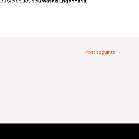
os oferecidos pela
Wasaki Engenharia
.
Post seguinte
→