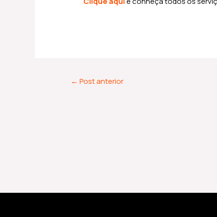
Clique aqui
e conheça todos os serviç
←
Post anterior