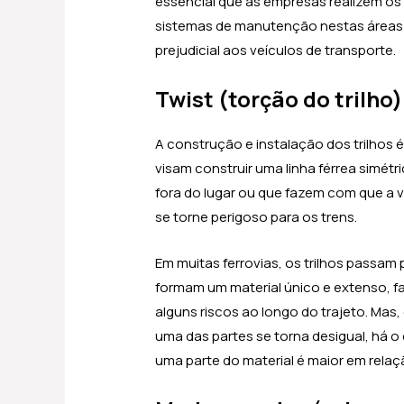
essencial que as empresas realizem o
sistemas de manutenção nestas áreas 
prejudicial aos veículos de transporte.
Twist (torção do trilho)
A construção e instalação dos trilhos é
visam construir uma linha férrea simé
fora do lugar ou que fazem com que a vi
se torne perigoso para os trens.
Em muitas ferrovias, os trilhos passa
formam um material único e extenso, f
alguns riscos ao longo do trajeto. Mas
uma das partes se torna desigual, há o
uma parte do material é maior em rela