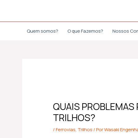
Ir
Post
para
navigation
o
conteúdo
Quem somos?
O que Fazemos?
Nossos Co
QUAIS PROBLEMAS
TRILHOS?
/
Ferrovias
,
Trilhos
/ Por
Wasaki Engenha