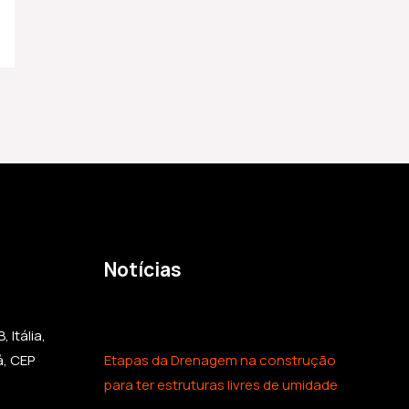
Notícias
 Itália,
á, CEP
Etapas da Drenagem na construção
para ter estruturas livres de umidade