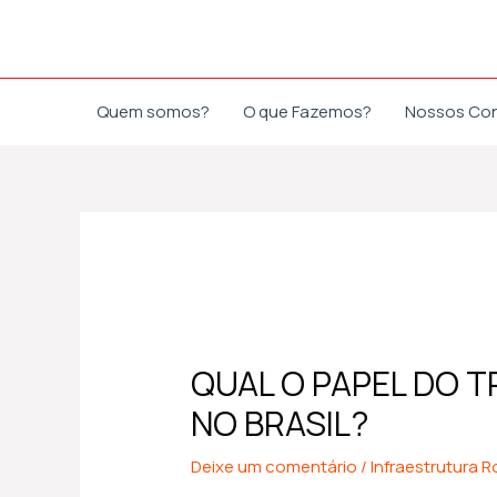
Ir
Post
para
navigation
o
conteúdo
Quem somos?
O que Fazemos?
Nossos Co
QUAL O PAPEL DO 
NO BRASIL?
Deixe um comentário
/
Infraestrutura R