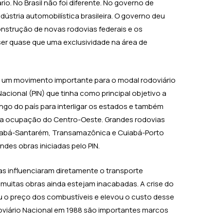
io. No Brasil não foi diferente. No governo de
ndústria automobilística brasileira. O governo deu
onstrução de novas rodovias federais e os
er quase que uma exclusividade na área de
o um movimento importante para o modal rodoviário
Nacional (PIN) que tinha como principal objetivo a
ngo do país para interligar os estados e também
ra ocupação do Centro-Oeste. Grandes rodovias
Cuiabá-Santarém, Transamazônica e Cuiabá-Porto
des obras iniciadas pelo PIN.
s influenciaram diretamente o transporte
e muitas obras ainda estejam inacabadas. A crise do
u o preço dos combustíveis e elevou o custo desse
oviário Nacional em 1988 são importantes marcos