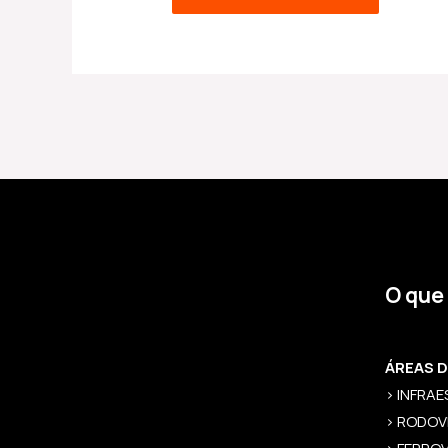
O que
ÁREAS 
> INFRA
> RODOV