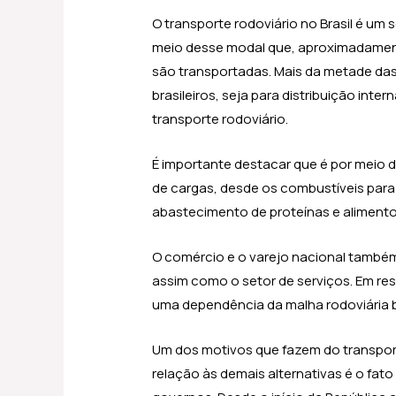
O transporte rodoviário no Brasil é um se
meio desse modal que, aproximadament
são transportadas. Mais da metade da
brasileiros, seja para distribuição int
transporte rodoviário.
É importante destacar que é por meio 
de cargas, desde os combustíveis para 
abastecimento de proteínas e alimento
O comércio e o varejo nacional também
assim como o setor de serviços. Em re
uma dependência da malha rodoviária bra
Um dos motivos que fazem do transport
relação às demais alternativas é o fato