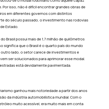
 adotou-se o modal rodoviário como aquele capaz
 Por isso, não é difícil encontrar grandes obras de
eiros em diferentes governos com distintos
rte do século passado, o investimento nas rodovias
 de Estado.
do Brasil possui mais de 1,7 milhão de quilômetros
so significa que o Brasil é o quarto país do mundo
 outro lado, o setor carece de investimentos e
vem ser solucionados para aprimorar esse modal.
 estradas está devidamente pavimentada.
arismo ganhou mais notoriedade a partir dos anos
são da indústria automobilística mundial. Com o
etróleo muito acessível, era muito mais em conta