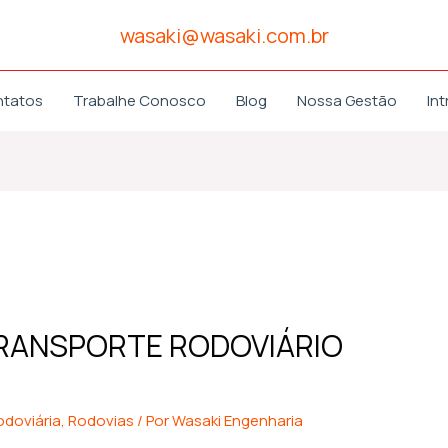
wasaki@wasaki.com.br
ntatos
Trabalhe Conosco
Blog
Nossa Gestão
Int
TRANSPORTE RODOVIÁRIO
odoviária
,
Rodovias
/ Por
Wasaki Engenharia