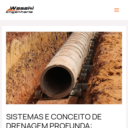
Ir
Post
MAIN
para
navigation
MEN
o
conteúdo
SISTEMAS E CONCEITO DE
DRENAGEM PROFUNDA: