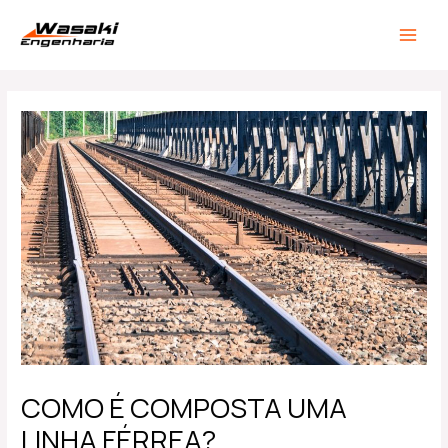
Ir
Post
MAIN
para
navigation
MEN
o
conteúdo
COMO É COMPOSTA UMA
LINHA FÉRREA?