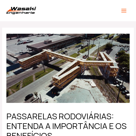
Ir
Post
MAIN
para
navigation
MEN
o
conteúdo
PASSARELAS RODOVIÁRIAS:
ENTENDA A IMPORTÂNCIA E OS
BENEFÍCIOS