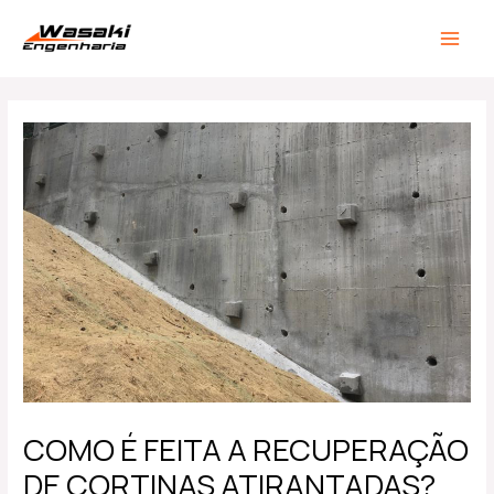
Ir
Post
MAIN
para
navigation
MEN
o
conteúdo
COMO É FEITA A RECUPERAÇÃO
DE CORTINAS ATIRANTADAS?