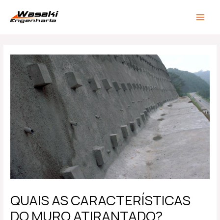
Ir
Post
MAIN
para
navigation
MEN
o
conteúdo
QUAIS AS CARACTERÍSTICAS
DO MURO ATIRANTADO?