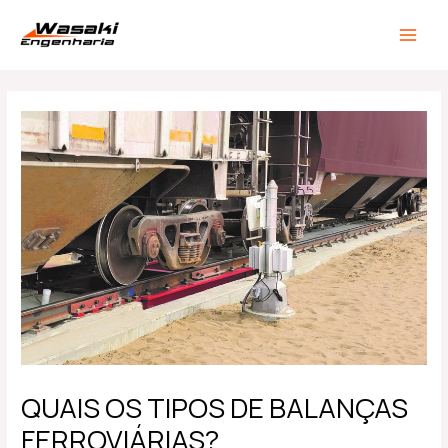
Ir
Post
MAIN
para
navigation
MEN
o
conteúdo
QUAIS OS TIPOS DE BALANÇAS
FERROVIÁRIAS?