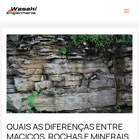
Ir
Post
MAIN
para
navigation
MEN
o
conteúdo
QUAIS AS DIFERENÇAS ENTRE
MACIÇOS, ROCHAS E MINERAIS