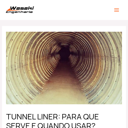
Ir
Post
MAIN
para
navigation
MEN
o
conteúdo
TUNNEL LINER: PARA QUE
SERVE E QUANDO USAR?