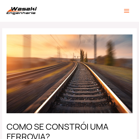
Ir
Post
MAIN
para
navigation
MEN
o
conteúdo
COMO SE CONSTRÓI UMA
FERROVIA?