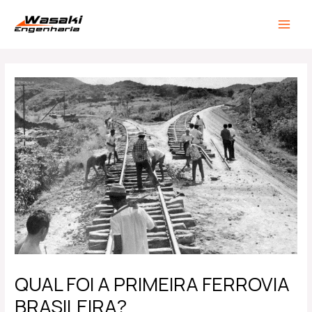
Ir
Post
MAIN
para
navigation
MEN
o
conteúdo
QUAL FOI A PRIMEIRA FERROVIA
BRASILEIRA?