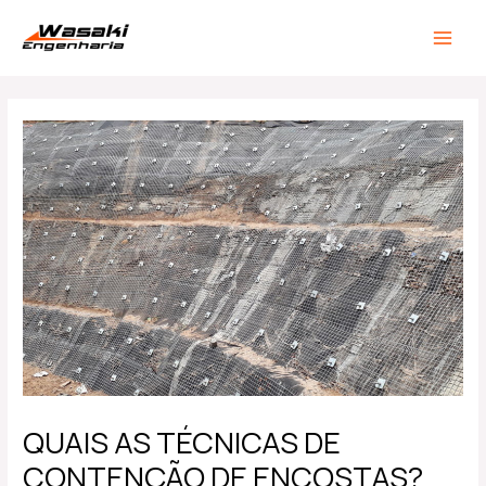
Ir
Post
MAIN
para
navigation
MEN
o
conteúdo
QUAIS AS TÉCNICAS DE
CONTENÇÃO DE ENCOSTAS?