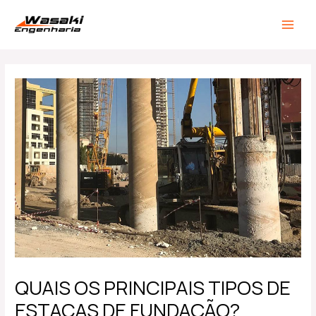
Ir
Post
MAIN
para
navigation
MEN
o
conteúdo
QUAIS OS PRINCIPAIS TIPOS DE
ESTACAS DE FUNDAÇÃO?